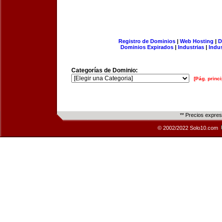
Registro de Dominios
|
Web Hosting
|
D
Dominios Expirados
|
Industrias
|
Indu
Categorías de Dominio:
[Pág. princi
** Precios expre
© 2002/2022 Solo10.com