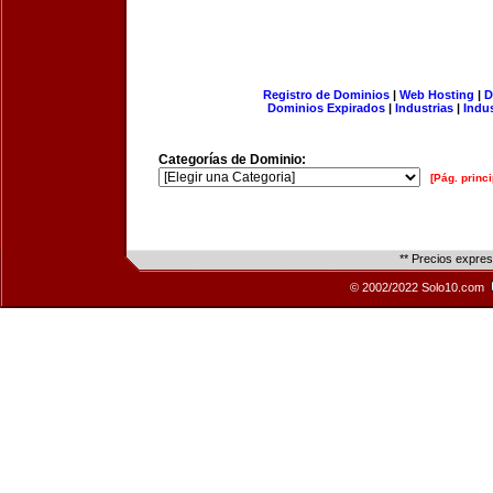
Registro de Dominios
|
Web Hosting
|
D
Dominios Expirados
|
Industrias
|
Indu
Categorías de Dominio:
[Pág. princi
** Precios expre
© 2002/2022 Solo10.com