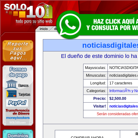
noticiasdigital
El dueño de este dominio lo ha
Mayusculas:
NOTICIASDIGIT
Minusculas:
noticiasdigitales
Longitud:
17 caracteres
Categorias:
InformaciÃ³n y No
Precio:
$2,500.00
Visitar!
noticiasdigitale
Serán consideradas ofer
R