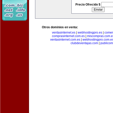
Precio Ofrecido $
Otros dominios en venta:
ventasinternet.es
|
webhostingpro.es
|
comer
comprasinternet.com.es
|
miscompras.com.e
ventasinternet.com.es
|
webhostingpro.com.e
clubdeventajas.com
|
publico