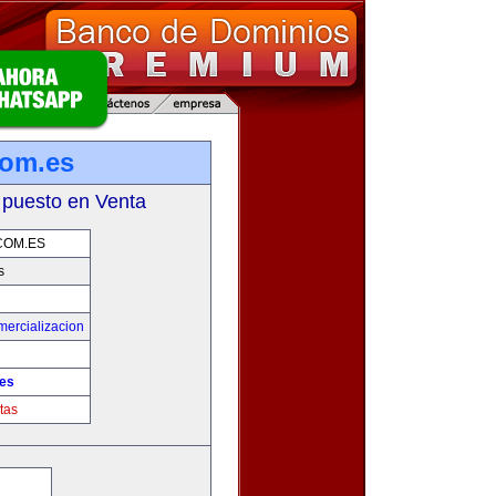
com.es
 puesto en Venta
COM.ES
s
mercializacion
.es
tas