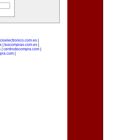
cioelectronico.com.es
|
s
|
tuscompras.com.es
|
s
|
centrodecompra.com
|
mpra.com
|