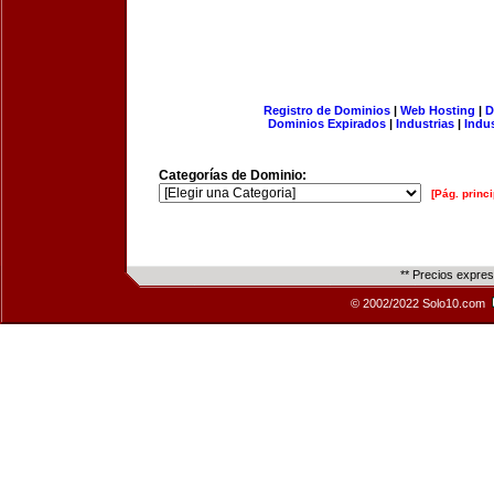
Registro de Dominios
|
Web Hosting
|
D
Dominios Expirados
|
Industrias
|
Indu
Categorías de Dominio:
[Pág. princi
** Precios expre
© 2002/2022 Solo10.com