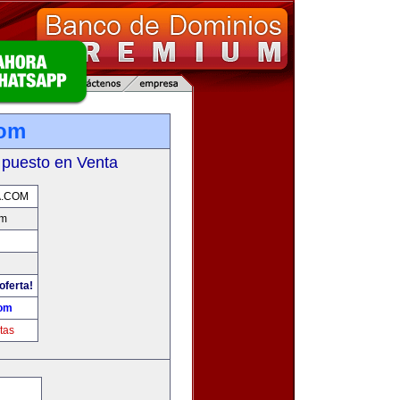
com
 puesto en Venta
A.COM
om
oferta!
com
tas