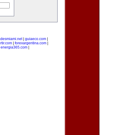
adesmiami.net
|
guiaeco.com
|
rtir.com
|
forexargentina.com
|
|
energia365.com
|