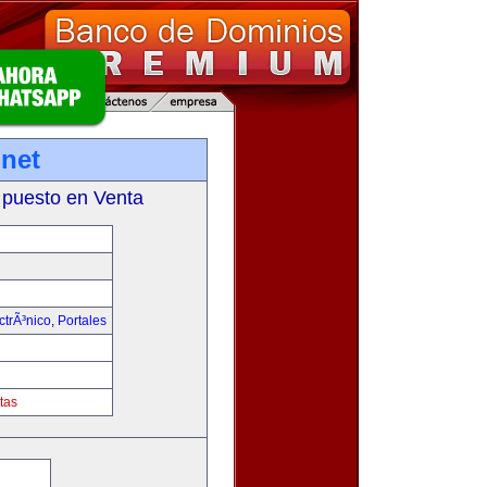
net
 puesto en Venta
trÃ³nico
,
Portales
tas