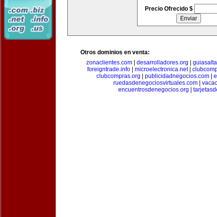
Precio Ofrecido $
Otros dominios en venta:
zonaclientes.com
|
desarrolladores.org
|
guiasalt
foreigntrade.info
|
microelectronica.net
|
clubcom
clubcompras.org
|
publicidadnegocios.com
|
e
ruedasdenegociosvirtuales.com
|
vacac
encuentrosdenegocios.org
|
tarjetas