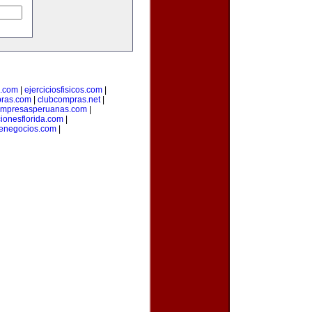
a.com
|
ejerciciosfisicos.com
|
pras.com
|
clubcompras.net
|
mpresasperuanas.com
|
ionesflorida.com
|
denegocios.com
|